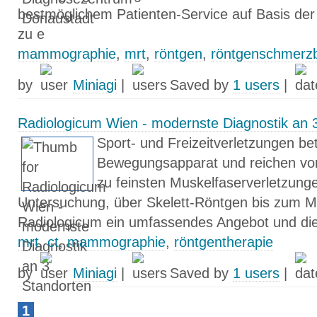
bestmöglichem Patienten-Service auf Basis der
zu e
mammographie
,
mrt
,
röntgen
,
röntgenschmerzb
by
Miniagi
|
Saved by
1 users
|
Radiologicum Wien - modernste Diagnostik an 
Sport- und Freizeitverletzungen be
Bewegungsapparat und reichen vom
zu feinsten Muskelfaserverletzunge
Untersuchung, über Skelett-Röntgen bis zum M
Radiologicum ein umfassendes Angebot und die 
mrt
,
ct
,
mammographie
,
röntgentherapie
by
Miniagi
|
Saved by
1 users
|
1